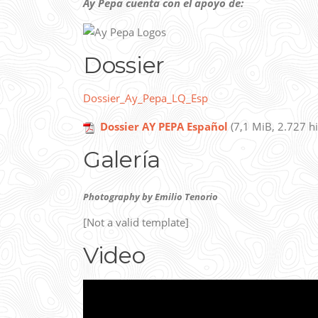
Ay Pepa cuenta con el apoyo de:
Dossier
Dossier_Ay_Pepa_LQ_Esp
Dossier AY PEPA Español
(7,1 MiB, 2.727 hi
Galería
Photography by Emilio Tenorio
[Not a valid template]
Video