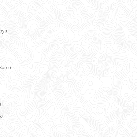
Goya
 Barco
a
ez