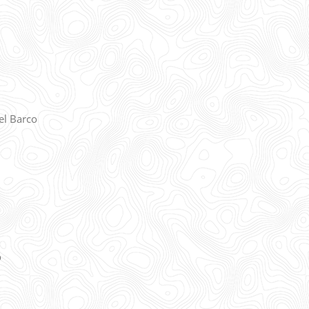
el Barco
o