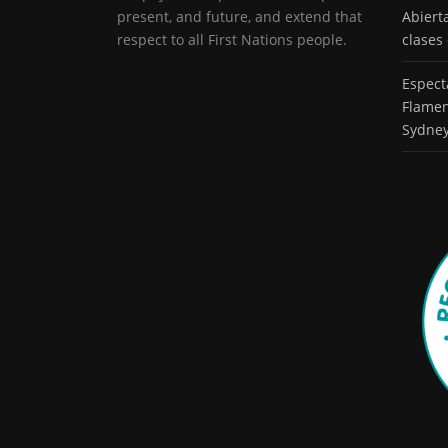
present, and future, and extend that
Abiert
respect to all First Nations people.
clases
Espect
Flamen
Sydne