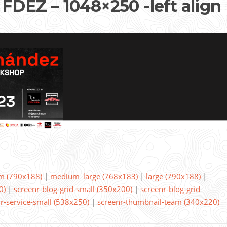
DEZ – 1048×250 -left align
m (790x188)
|
medium_large (768x183)
|
large (790x188)
|
0)
|
screenr-blog-grid-small (350x200)
|
screenr-blog-grid
r-service-small (538x250)
|
screenr-thumbnail-team (340x220)