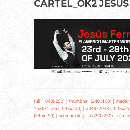
CARTEL_OK2 JESUS F
full (1048x250)
|
thumbnail (240x160)
|
mediu
1536x1536 (1048x250)
|
2048x2048 (1048x25
(540x250)
|
screenr-blog-list (790x250)
|
screen