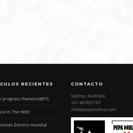
ÍCULOS RECIENTES
CONTACTO
Sydney, Australia
n progress FlamencoBITS
+61 487857107
info@pepamolina.com
co in The Hills!
ciones Estreno mundial