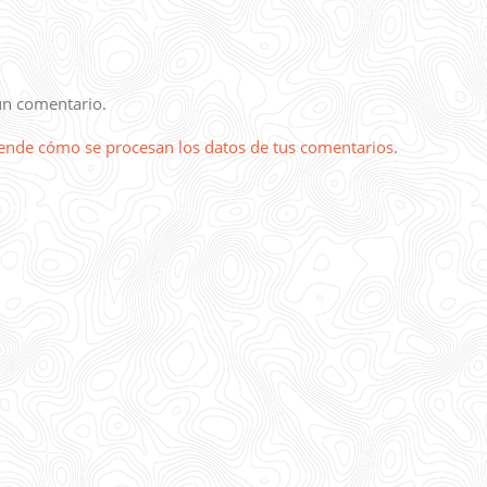
un comentario.
ende cómo se procesan los datos de tus comentarios
.