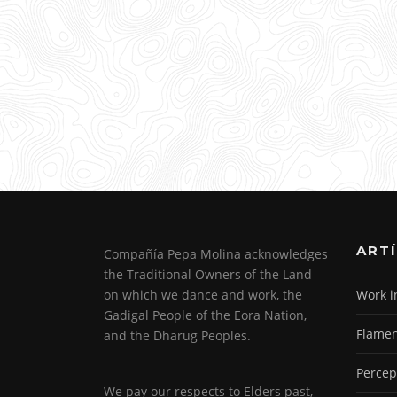
ART
Compañía Pepa Molina acknowledges
the Traditional Owners of the Land
on which we dance and work, the
Work i
Gadigal People of the Eora Nation,
Flamen
and the Dharug Peoples.
Percep
We pay our respects to Elders past,