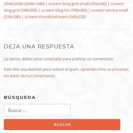
2048x2048 (2048x1446)
|
screenr-blog-grid-small (350x200)
|
screenr-
blog-grid (540x300)
|
screenr-blog-list (790x400)
|
screenr-service-small
(538x280)
|
screenr-thumbnail-team (340x220)
DEJA UNA RESPUESTA
Lo siento, debes estar
conectado
para publicar un comentario.
Este sitio usa Akismet para reducir el spam.
Aprende cómo se procesan
los datos de tus comentarios
.
BÚSQUEDA
Buscar: