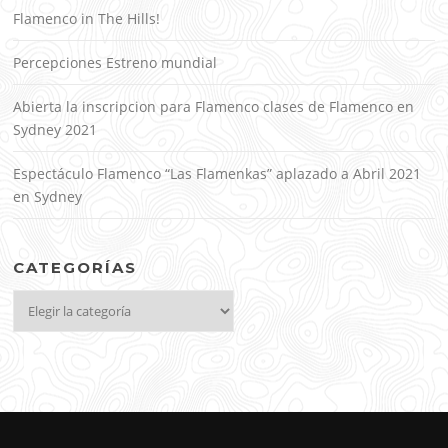
Flamenco in The Hills!
Percepciones Estreno mundial
Abierta la inscripcion para Flamenco clases de Flamenco en
Sydney 2021
Espectáculo Flamenco “Las Flamenkas” aplazado a Abril 2021
en Sydney
CATEGORÍAS
Categorías