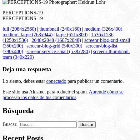
PERCEPTIONS-19
PERCEPTIONS-19
full (2084x2560)
|
thumbnail (240x160)
|
medium (326x400)
|
medium_large (768x944)
|
large (651x800)
|
1536x1536
(1250x1536)
|
2048x2048 (1667x2048)
|
screenr-blog-grid-small
(350x200)
|
screenr-blog-grid (540x300)
|
screenr-blog-list
(790x400)
|
screenr-service-small (538x280)
|
screenr-thumbnail-
team (340x220)
Deja una respuesta
Lo siento, debes estar
conectado
para publicar un comentario.
Este sitio usa Akismet para reducir el spam.
Aprende cómo se
procesan los datos de tus comentarios
.
Búsqueda
Buscar:
Recent Posts