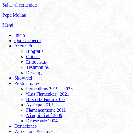
Saltar al contenido
Pepa Molina
Menú
Inicio
Qué se cuece?
Acerca de
Biografia
Críticas
Entrevistas
Testimonios
Descargas
Showreel
Producciones
Perceptions 2019 – 2023
“Las Flamenkas” 2021
Bush Bailando 2016
Ay Pepa 2012
Flamencamente 2011
Ní aquí ní allí 2009
De ese arte 2004
Donaciones
Workshops & Clases